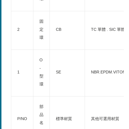
固
2
定
CB
TC 單體 . SIC 單體
環
O
-
1
SE
NBR.EPDM.VITON.
型
環
部
品
P/NO
標準材質
其他可選用材質
名