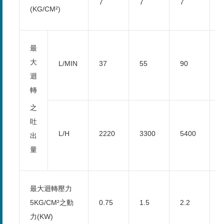
7
7
7
(KG/CM²)
最
大
L/MIN
37
55
90
迴
轉
之
吐
L/H
2220
3300
5400
出
量
最大迴轉壓力
5KG/CM²之動
0.75
1.5
2.2
3
力(KW)