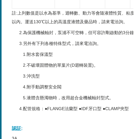
註:上列數值是以水為基準，迴轉數、動力等會隨液體性質、粘度不
以內。運送130℃以上的高溫度液體及藥品時，請來電洽詢。
2.為保護機械軸封，泵浦不可空轉，但可容許剛啟動的3分鐘空
3.另外有下列各種特殊型式，請來電洽詢。
1.附水套保溫型
2.不破壞固體物的單葉片(D迴轉裝置)。
3.沖洗型
4.附手動調整安全閥
5.液體含懸濁物時，改用超合金機械軸封型式。
4.配管規格：●FLANGE法蘭型 ●IDF牙口型 ●CLAMP夾型
認証:
3A