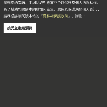
感謝您的造訪。本網站絕對尊重並予以保護您個人的隱私權。
為了幫助您瞭解本網站如何蒐集、應用及保護您的個人資訊，
請務必詳細閱讀本站的「
隱私權保護政策
」。謝謝！
接受並繼續瀏覽
通訊地址: 241 新北市三重區光復路二段102巷1-2號
電話
886-2-22783666
傳真
886-2-85112456
Email
dti999@ms43.hinet.net
Copyright © 2026
頂天鋼鐵有限公司
All rights reserved.