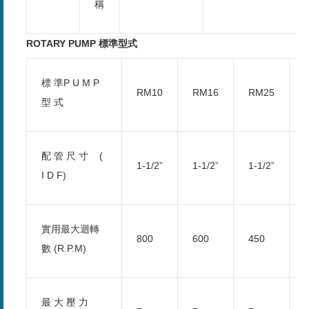
稱
ROTARY PUMP
標準型式
標 準P U M P
RM10
RM16
RM25
型 式
配 管 尺 寸 (
1-1/2”
1-1/2”
1-1/2”
2
I D F)
實用最大迴轉
800
600
450
數 (R.P.M)
最 大 壓 力