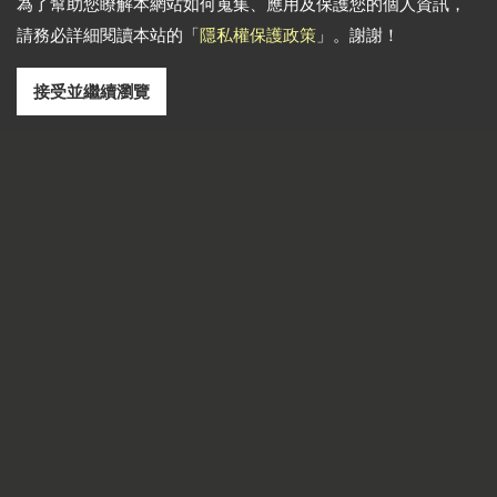
為了幫助您瞭解本網站如何蒐集、應用及保護您的個人資訊，
請務必詳細閱讀本站的「
隱私權保護政策
」。謝謝！
接受並繼續瀏覽
通訊地址: 241 新北市三重區光復路二段102巷1-2號
電話
886-2-22783666
傳真
886-2-85112456
Email
dti999@ms43.hinet.net
Copyright © 2026
頂天鋼鐵有限公司
All rights reserved.
-
隱私權政策